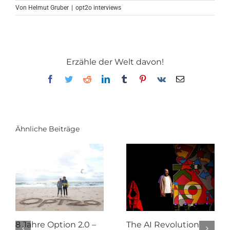
Von
Helmut Gruber
|
opt2o interviews
Erzähle der Welt davon!
Facebook
Twitter
Reddit
LinkedIn
Tumblr
Pinterest
Vk
E-
Mail
Ähnliche Beiträge
8 Jahre Option 2.0 –
The AI Revolution