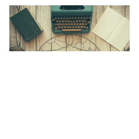
opt2o Interviews: Birgit Sauer & Ulrich
Brand
Optioneer Gerald hat mit den beiden [...]
Von
Gerald Hofbauer
|
opt2o interviews
Weiterlesen