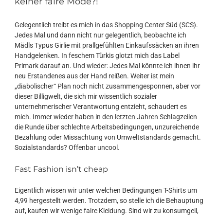
keiner faire Mode?!
Gelegentlich treibt es mich in das Shopping Center Süd (SCS).
Jedes Mal und dann nicht nur gelegentlich, beobachte ich
Mädls Typus Girlie mit prallgefühlten Einkaufssäcken an ihren
Handgelenken. In feschem Türkis glotzt mich das Label
Primark darauf an. Und wieder: Jedes Mal könnte ich ihnen ihr
neu Erstandenes aus der Hand reißen. Weiter ist mein
„diabolischer“ Plan noch nicht zusammengesponnen, aber vor
dieser Billigwelt, die sich mir wissentlich sozialer
unternehmerischer Verantwortung entzieht, schaudert es
mich. Immer wieder haben in den letzten Jahren Schlagzeilen
die Runde über schlechte Arbeitsbedingungen, unzureichende
Bezahlung oder Missachtung von Umweltstandards gemacht.
Sozialstandards? Offenbar uncool.
Fast Fashion isn’t cheap
Eigentlich wissen wir unter welchen Bedingungen T-Shirts um
4,99 hergestellt werden. Trotzdem, so stelle ich die Behauptung
auf, kaufen wir wenige faire Kleidung. Sind wir zu konsumgeil,