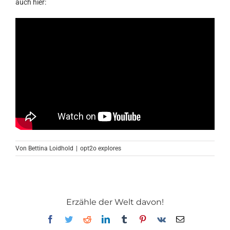
auch hier:
Von
Bettina Loidhold
|
opt2o explores
Erzähle der Welt davon!
Facebook
Twitter
Reddit
LinkedIn
Tumblr
Pinterest
Vk
E-
Mail