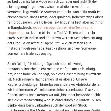
zu faul oder ist faire Mode einfach zu teuer und nicht Style-
sicher genug? Irgendwo zwischen all diesen Attributen
versteckt, liegt wohl die Antwort versteckt. Das heißt natürlich
ebenso wenig, dass Luxus- oder qualitativ höherwertige Labels
fair produzieren. Die Hölle der Textilindustrie liegt aber nicht nur
in Bangladesch,
wo vor ein paar Jahren eine Textilfabrik
eingestürzt
ist. Nähen bis in den Tod. Vielleicht erinnert ihr
euch. Auch in Indien und anderswo werden Menschen entlang
der Produktionskette ausgebeutet. Wie ich letztens auf
Instagram gelesen habe: Fast Fashion isn’t free. Someone
somewhere is always paying.
Solch “blutige” Kleidung trägt sich nach ein wenig
Bewusstseinsarbeit nicht mehr so einfach am Leib. Blutig …
hm, lange habe ich überlegt, ob diese Beschreibung zu extrem
ist. Nach einigem Nachdenken ist es aber so: Unsere
Kaufentscheidungen hinterlassen anderswo Abdrücke, denen
wir im hintersten Winkel unseres Ichs erst erlauben Platz zu
finden. Beim Essen achten wir auf „bio“, aber bei Mode stiehlt
sich die Verantwortung wohl leichter durch die Hintertür?! Ich
denke, dass beim Einkaufen auch der Kopf ein Stück
mitshoppen sollte: Mode dreht sich eben nicht nur ums Outfit.