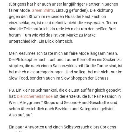
(übrigens hat hier auch unser langjähriger Partner in Sachen
fairer Mode,
Green Shirts
, Einzug gefunden). Die Richtung
gegen den Strom im reißenden Fluss der Fast Fashion
einzuschlagen, ist nicht definitiv nicht die
easy option
. Teurer
sind die Teile natürlich, da rede ich nicht um den heißen Brei
herum – um wie viel das ist von Marke zu Marke
unterschiedlich. Ein Blick lohnt sich.
Mein Resümee: Ich taste mich an faire Mode langsam heran.
Die Philosophie nach Lust und Laune Klamotten ins Sackerl zu
stopfen, die nach einem Saisonzyklus reif für die Tonne sind, ist
bei mir eh nie durchgedrungen. Und so liegt bei mir nicht nur im
Slow Food, sondern auch im Slow Shoppen der Genuss.
PS. Ein kleines Schmankerl, die die Lust auf fair gleich gepackt
hat:
Die Sicherheitsnadel
ist der erste Guide für Fair Fashion in
Wien. Alle „grünen“ Shops und Second-Hand-Geschäfte sind
schön übersichtlich nach Bezirken und Kategorien gelistet.
Also auf, auf.
Ein paar Antworten und einen Selbstversuch gibts übrigens