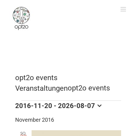
Zum
Inhalt
springen
opt2o events
opt2o events
Veranstaltungen
Veranstaltungen
2016-11-20
 - 
2026-08-07
Datum
November 2016
wählen.
SO.