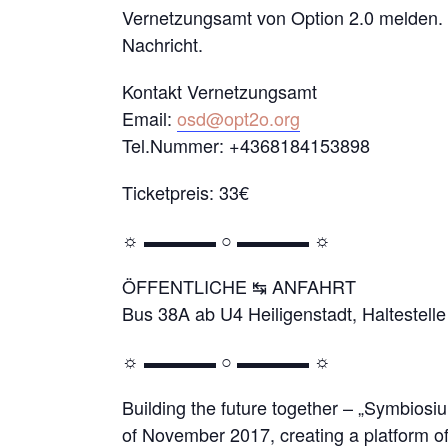
Vernetzungsamt von Option 2.0 melden. U
Nachricht.
Kontakt Vernetzungsamt
Email:
osd@opt2o.org
Tel.Nummer: +4368184153898
Ticketpreis: 33€
☼ ▬▬▬▬ ○ ▬▬▬▬ ☼
ÖFFENTLICHE ↹ ANFAHRT
Bus 38A ab U4 Heiligenstadt, Haltestell
☼ ▬▬▬▬ ○ ▬▬▬▬ ☼
Building the future together – „Symbios
of November 2017, creating a platform of c