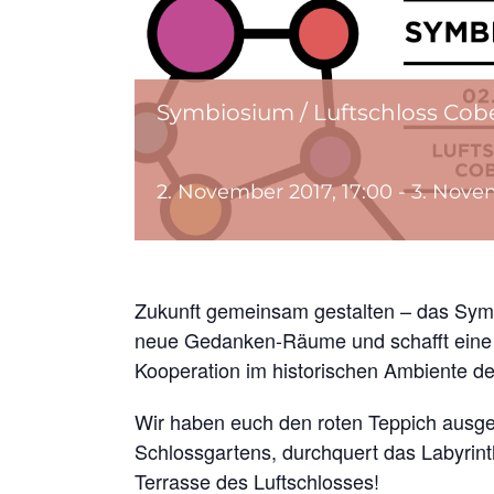
Symbiosium / Luftschloss Cob
2. November 2017, 17:00
-
3. Nove
Zukunft gemeinsam gestalten – das Sym
neue Gedanken-Räume und schafft eine Pla
Kooperation im historischen Ambiente d
Wir haben euch den roten Teppich ausger
Schlossgartens, durchquert das Labyrinth
Terrasse des Luftschlosses!