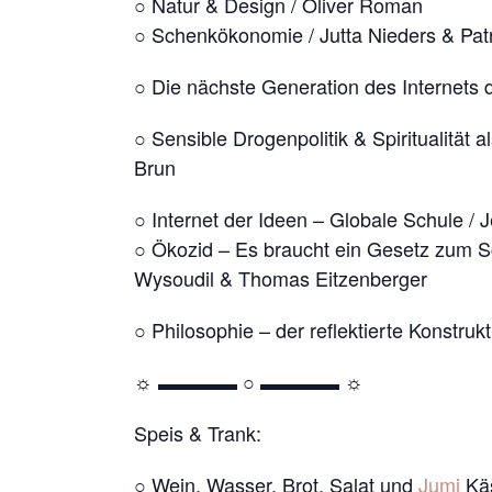
○ Natur & Design / Oliver Roman
○ Schenkökonomie / Jutta Nieders & Patr
○ Die nächste Generation des Internets 
○ Sensible Drogenpolitik & Spiritualität a
Brun
○ Internet der Ideen – Globale Schule /
○ Ökozid – Es braucht ein Gesetz zum S
Wysoudil & Thomas Eitzenberger
○ Philosophie – der reflektierte Konstru
☼ ▬▬▬▬ ○ ▬▬▬▬ ☼
Speis & Trank:
○ Wein, Wasser, Brot, Salat und
Jumi
Kä