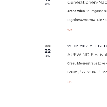
Generationen-Nach
2017
Arena Wien
Baumgasse 80
together42morrow! Die Konf
€25
JUNI
22. Juni 2017
-
2. Juli 201
22
AUFWIND Festival 
2017
Creau
Meiereistraße Ecke 
Forum ╭╯22.-25.06.╭╯ Donau
€29