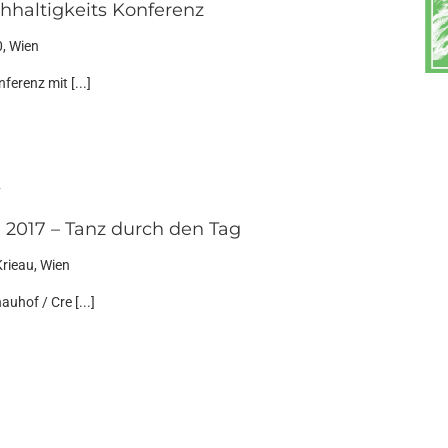
haltigkeits Konferenz
, Wien
erenz mit [...]
7
2017 – Tanz durch den Tag
Krieau, Wien
hof / Cre [...]