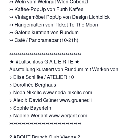
↣ Wein vom Weingut Wien Cobenzl
↣ Kaffee-PopUp von Fürth Kaffee
↣ Vintagemöbel PopUp von Design Lichtblick
↣ Hängematten von Ticket To The Moon
↣ Galerie kuratiert von Rundum
↣ Café / Panoramabar (10-21h)
↢↢↢↢↢↢↢↢↢↢↢↢↢↢↢↢↢↢
★ #Luftschloss G A L E R I E ★
Ausstellung kuratiert von Rundum mit Werken von
> Elisa Schlifke / ATELIER 10
> Dorothée Berghaus
> Neda Nikolic www.neda-nikolic.com
> Alex & David Grüner www.gruener.li
> Sophie Bayerlein
> Nadine Werjant www.werjant.com
↣↣↣↣↣↣↣↣↣↣↣↣↣↣↣↣↣↣
? ABOUT Brunch Club Vienna ?