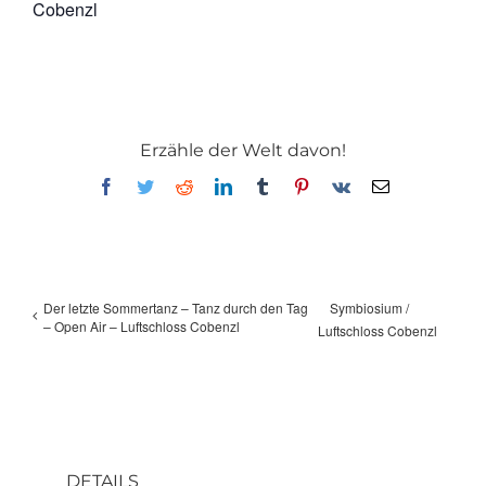
Cobenzl
Erzähle der Welt davon!
Facebook
Twitter
Reddit
LinkedIn
Tumblr
Pinterest
Vk
E-
Mail
Der letzte Sommertanz – Tanz durch den Tag
Symbiosium /
– Open Air – Luftschloss Cobenzl
Luftschloss Cobenzl
DETAILS