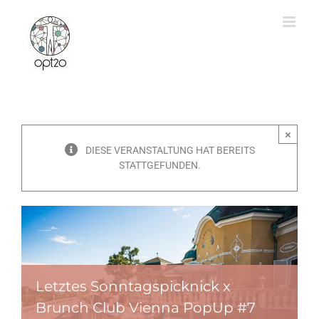
Zum
Inhalt
springen
×
DIESE VERANSTALTUNG HAT BEREITS
STATTGEFUNDEN.
Letztes Sonntagspicknick x
Brunch Club Vienna PopUp #7