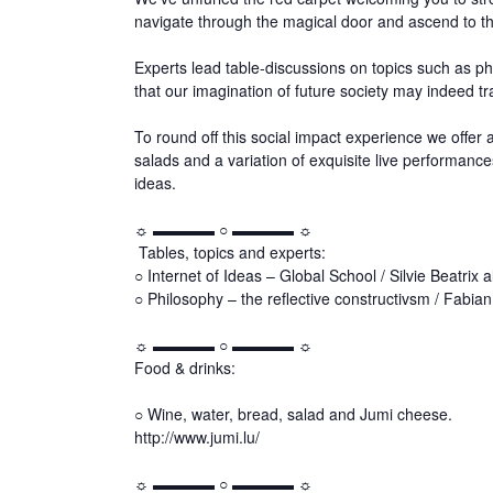
navigate through the magical door and ascend to the
Experts lead table-discussions on topics such as ph
that our imagination of future society may indeed 
To round off this social impact experience we offer a
salads and a variation of exquisite live performanc
ideas.
☼ ▬▬▬▬ ○ ▬▬▬▬ ☼
Tables, topics and experts:
○ Internet of Ideas – Global School / Silvie Beatri
○ Philosophy – the reflective constructivsm / Fabi
☼ ▬▬▬▬ ○ ▬▬▬▬ ☼
Food & drinks:
○ Wine, water, bread, salad and Jumi cheese.
http://www.jumi.lu/
☼ ▬▬▬▬ ○ ▬▬▬▬ ☼