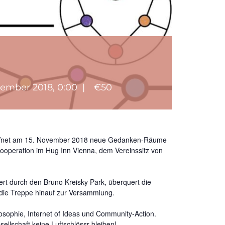
vember 2018, 0:00
|
€50
öffnet am 15. November 2018 neue Gedanken-Räume
e Kooperation im Hug Inn Vienna, dem Vereinssitz von
ert durch den Bruno Kreisky Park, überquert die
 die Treppe hinauf zur Versammlung.
osophie, Internet of Ideas und Community-Action.
ellschaft keine Luftschlössr bleiben!