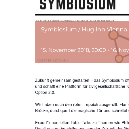
Symbiosium / Hug Inn Vienna
15. November 2018, 20:00
-
16. No
Zukunft gemeinsam gestalten – das Symbiosium 
und schafft eine Plattform für zivilgesellschaftlich
Option 2.0.
Wir haben euch den roten Teppich ausgerollt: Flani
Brücke, durchquert die magische Tür und schreitet
Expert*innen leiten Table-Talks zu Themen wie Phil
Damit unsere Vorstellungen von der Zukunft der Ges