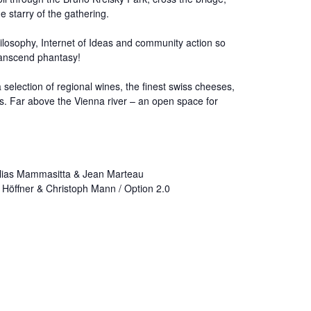
 starry of the gathering.
ilosophy, Internet of Ideas and community action so
transcend phantasy!
 selection of regional wines, the finest swiss cheeses,
es. Far above the Vienna river – an open space for
x alias Mammasitta & Jean Marteau
an Höffner & Christoph Mann /
Option 2.0