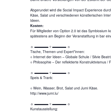
Abgerundet wird die Social Impact Experience durc
Käse, Salat und verschiedenen künstlerischen Inter
Ideen.
Kosten:
Für Mitglieder von Option 2.0 ist das Symbiosium k
spätestens am Beginn der Veranstatltung in bar ei
☼ ▬▬▬▬ ○ ▬▬▬▬ ☼
Tische, Themen und Expert*innen:
○ Internet der Ideen – Globale Schule / Silvie Bea
○ Philosophie – Der reflektierte Konstruktivismus /
☼ ▬▬▬▬ ○ ▬▬▬▬ ☼
Speis & Trank:
○ Wein, Wasser, Brot, Salat und Jumi Käse.
http://www.jumi.lu/
☼ ▬▬▬▬ ○ ▬▬▬▬ ☼
Kunstausstellung: