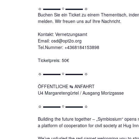
☼ ▬▬▬▬ ○ ▬▬▬▬ ☼
Buchen Sie ein Ticket zu einem Thementisch, inde
melden. Wir
freuen uns auf Ihre Nachricht.
Kontakt: Vernetzungsamt
Email: osd@opt2o.org
Tel.Nummer: +4368184153898
Ticketpreis: 50€
☼ ▬▬▬▬ ○ ▬▬▬▬ ☼
ÖFFENTLICHE ↹ ANFAHRT
U4 Margaretengürtel / Ausgang Morizgasse
☼ ▬▬▬▬ ○ ▬▬▬▬ ☼
Building the future together – „Symbiosium“ open
a platform of cooperation for civil society at Hug I
We’ve unfurled the red carpet welcoming you to stro