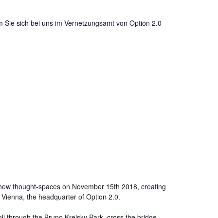
m Sie sich bei uns im Vernetzungsamt von
Option 2.0
s new thought-spaces on November 15th 2018, creating
nn Vienna, the headquarter of Option 2.0.
ll through the Bruno Kreisky Park, cross the bridge,