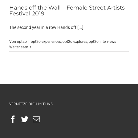
Hands off the Wall – Female Street Artists
Festival 2019
The second year in a row Hands off [...]
Von
opt2o
|
opt2o experiences
,
opt2o explores
,
opt2o interviews
Weiterlesen
VERNETZE DICH MIT UNS