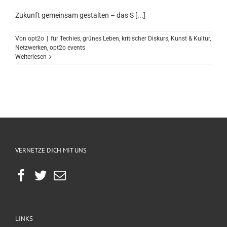
Zukunft gemeinsam gestalten – das S [...]
Von
opt2o
|
für Techies
,
grünes Leben
,
kritischer Diskurs
,
Kunst & Kultur
,
Netzwerken
,
opt2o events
Weiterlesen
VERNETZE DICH MIT UNS
LINKS