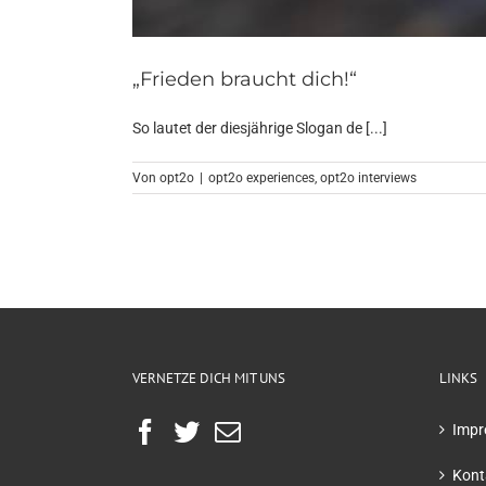
„Frieden braucht dich!“
So lautet der diesjährige Slogan de [...]
Von
opt2o
|
opt2o experiences
,
opt2o interviews
VERNETZE DICH MIT UNS
LINKS
Impr
Kont