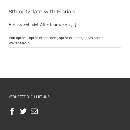
8th opt2date with Florian
Hello everybody! After four weeks [...]
Von
opt2o
|
opt2o experiences
,
opt2o explores
,
opt2o hosts
Weiterlesen
VERNETZE DICH MIT UNS