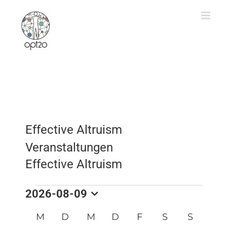
Zum
Inhalt
springen
Effective Altruism
Veranstaltungen
Effective Altruism
Veranstaltungen
2026-08-09
Datum
Kalender
M
MONTAG
D
DIENSTAG
M
MITTWOCH
D
DONNERSTAG
F
FREITAG
S
SAMSTAG
S
SONNT
wählen.