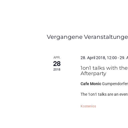
Datum
wählen.
Vergangene Veranstaltung
APR.
28. April 2018, 12:00
-
29. 
28
1on1 talks with th
2018
Afterparty
Cafe Monic
Gumpendorfer 
The 1on1 talks are an event 
Kostenlos