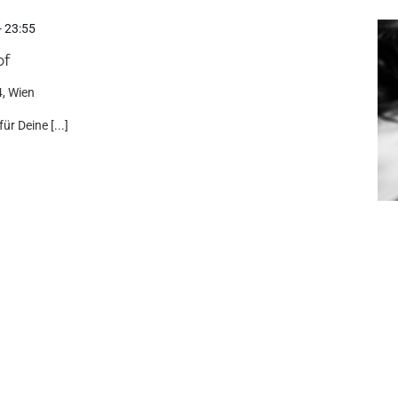
-
23:55
of
, Wien
ür Deine [...]