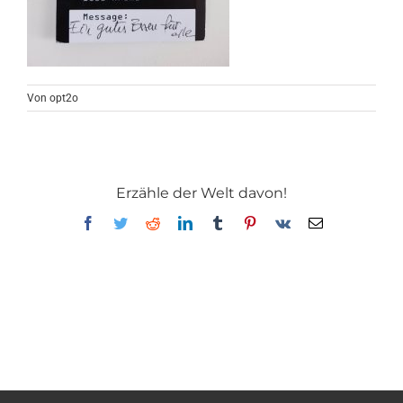
Von
opt2o
Erzähle der Welt davon!
Facebook
Twitter
Reddit
LinkedIn
Tumblr
Pinterest
Vk
E-
Mail