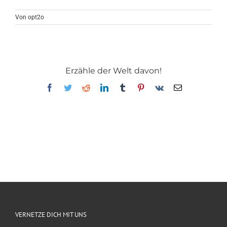
Von
opt2o
Erzähle der Welt davon!
Facebook
Twitter
Reddit
LinkedIn
Tumblr
Pinterest
Vk
E-
Mail
VERNETZE DICH MIT UNS