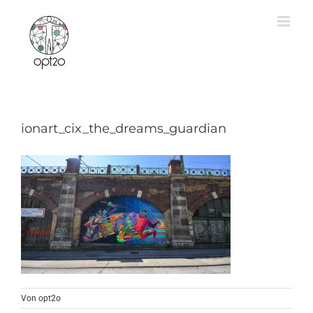
Zum
Inhalt
springen
ionart_cix_the_dreams_guardian
Von
opt2o