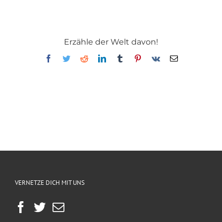
Erzähle der Welt davon!
Facebook
Twitter
Reddit
LinkedIn
Tumblr
Pinterest
Vk
E-
Mail
VERNETZE DICH MIT UNS