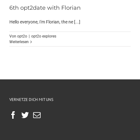
6th opt2date with Florian
Hello everyone, I'm Florian, the ne [...]
Von
opt2o
|
opt2o explores
Weiterlesen
VERNETZE DICH MIT UNS