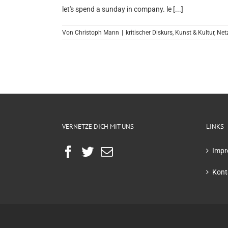
let's spend a sunday in company. le [...]
Von
Christoph Mann
|
kritischer Diskurs
,
Kunst & Kultur
,
Net
VERNETZE DICH MIT UNS
LINKS
Impr
Kont