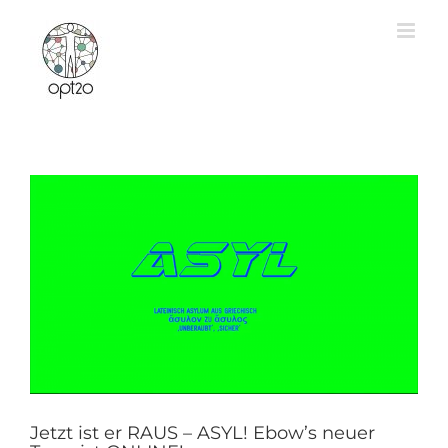
Zum
Inhalt
springen
Jetzt ist er RAUS – ASYL! Ebow’s neuer