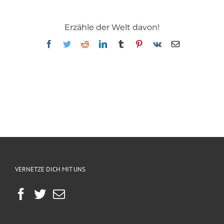
Erzähle der Welt davon!
Facebook
Twitter
Reddit
LinkedIn
Tumblr
Pinterest
Vk
E-
Mail
VERNETZE DICH MIT UNS