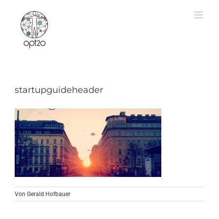
Zum
Inhalt
springen
startupguideheader
Von
Gerald Hofbauer