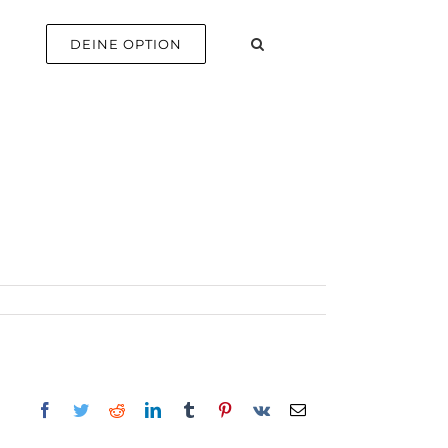
E
DEINE OPTION
Facebook
Twitter
Reddit
LinkedIn
Tumblr
Pinterest
Vk
E-
Mail