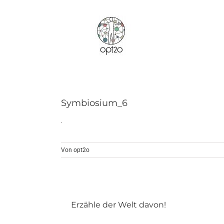
Zum
Inhalt
springen
Symbiosium_6
Von
opt2o
Erzähle der Welt davon!