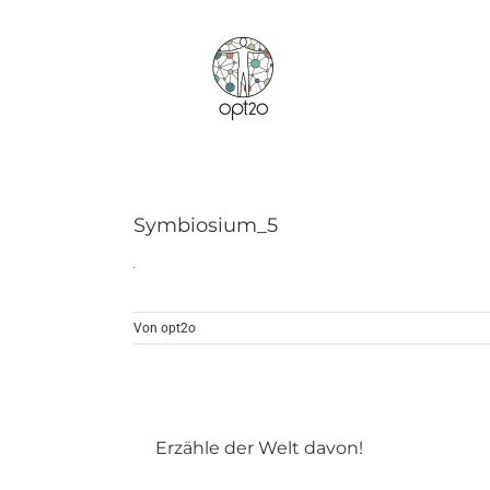
Zum
Inhalt
springen
Symbiosium_5
Von
opt2o
Erzähle der Welt davon!