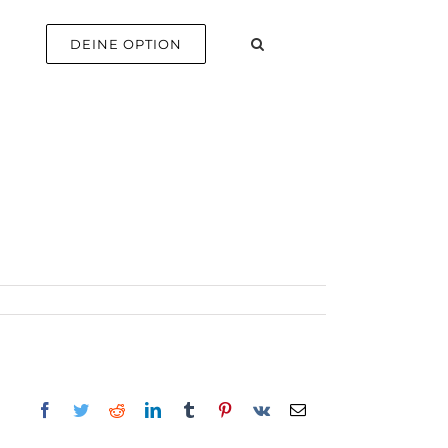
E
DEINE OPTION
Facebook
Twitter
Reddit
LinkedIn
Tumblr
Pinterest
Vk
E-
Mail