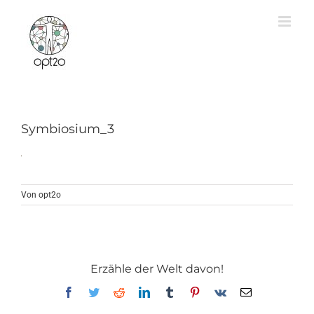
Zum
Inhalt
springen
Symbiosium_3
Von
opt2o
Erzähle der Welt davon!
Facebook
Twitter
Reddit
LinkedIn
Tumblr
Pinterest
Vk
E-
Mail