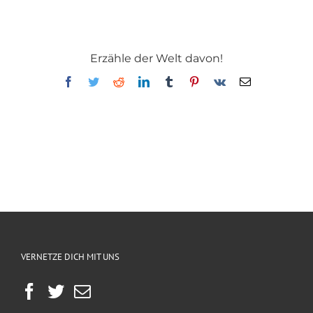
Erzähle der Welt davon!
Facebook
Twitter
Reddit
LinkedIn
Tumblr
Pinterest
Vk
E-
Mail
VERNETZE DICH MIT UNS