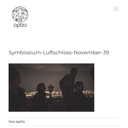
Zum
Inhalt
springen
Symbiosium-Luftschloss-November-39
Von
opt2o