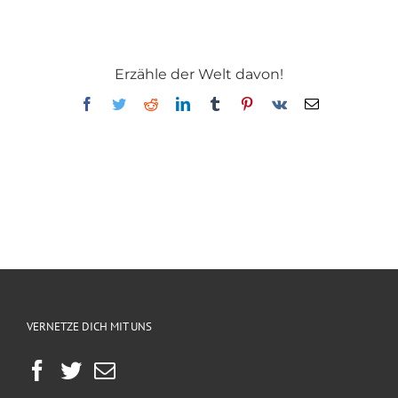
Erzähle der Welt davon!
Facebook
Twitter
Reddit
LinkedIn
Tumblr
Pinterest
Vk
E-
Mail
VERNETZE DICH MIT UNS