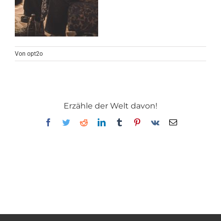
Von
opt2o
Erzähle der Welt davon!
Facebook
Twitter
Reddit
LinkedIn
Tumblr
Pinterest
Vk
E-
Mail