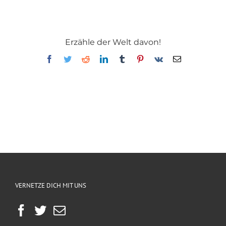
Erzähle der Welt davon!
Facebook
Twitter
Reddit
LinkedIn
Tumblr
Pinterest
Vk
E-
Mail
VERNETZE DICH MIT UNS