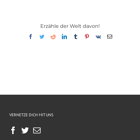
Erzähle der Welt davon!
Facebook
Twitter
Reddit
LinkedIn
Tumblr
Pinterest
Vk
E-
Mail
VERNETZE DICH MIT UNS