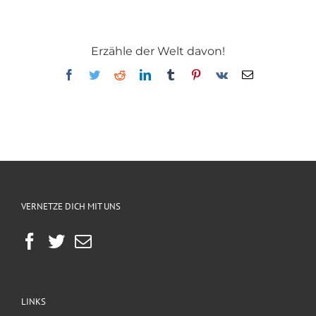
Erzähle der Welt davon!
Facebook
Twitter
Reddit
LinkedIn
Tumblr
Pinterest
Vk
E-
Mail
VERNETZE DICH MIT UNS
LINKS