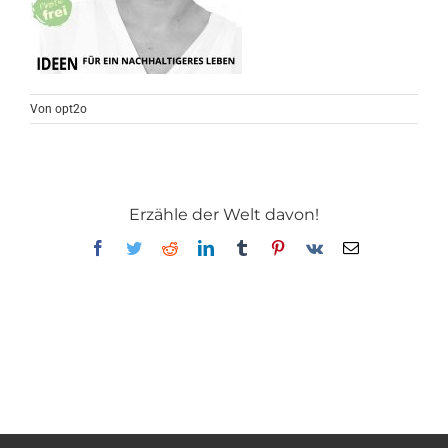
Von
opt2o
Erzähle der Welt davon!
Facebook
Twitter
Reddit
LinkedIn
Tumblr
Pinterest
Vk
E-
Mail