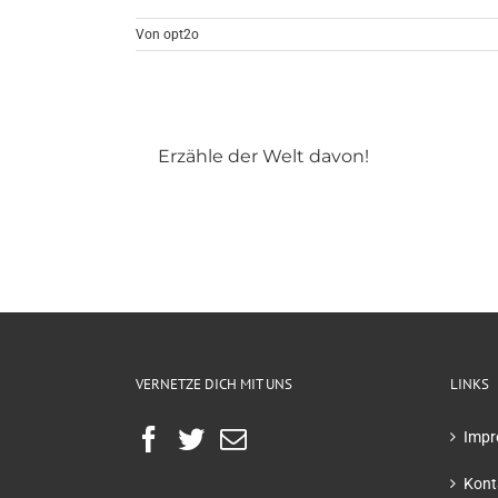
Von
opt2o
Erzähle der Welt davon!
VERNETZE DICH MIT UNS
LINKS
Impr
Kont