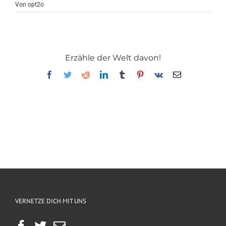
Von
opt2o
Erzähle der Welt davon!
Facebook
Twitter
Reddit
LinkedIn
Tumblr
Pinterest
Vk
E-
Mail
VERNETZE DICH MIT UNS