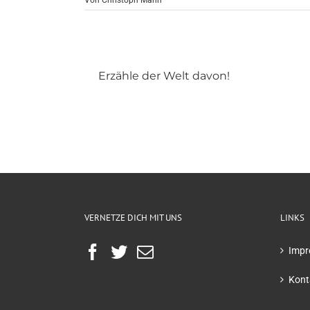
Von
Christoph Mann
Erzähle der Welt davon!
VERNETZE DICH MIT UNS
LINKS
Impr
Kont