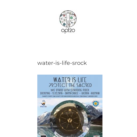
Zum
Inhalt
springen
water-is-life-srock