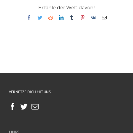
Erzähle der Welt davon!
Facebook
Twitter
Reddit
LinkedIn
Tumblr
Pinterest
Vk
E-
Mail
VERNETZE DICH MIT UNS
LINKS