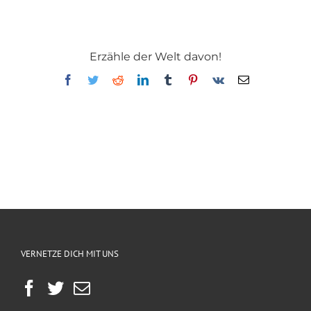
Erzähle der Welt davon!
Facebook
Twitter
Reddit
LinkedIn
Tumblr
Pinterest
Vk
E-
Mail
VERNETZE DICH MIT UNS