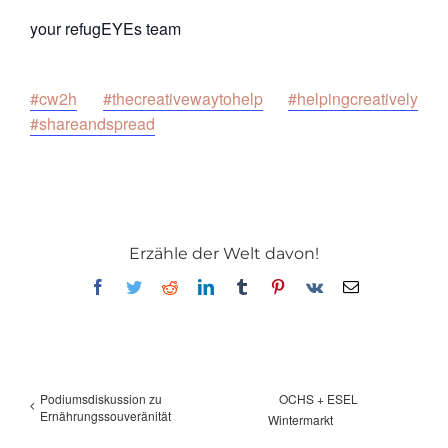
your refugEYEs team
#cw2h
#thecreativewaytohelp
#helpingcreatively
#shareandspread
Erzähle der Welt davon!
Facebook
Twitter
Reddit
LinkedIn
Tumblr
Pinterest
Vk
E-
Mail
Podiumsdiskussion zu
OCHS + ESEL
Ernährungssouveränität
Wintermarkt