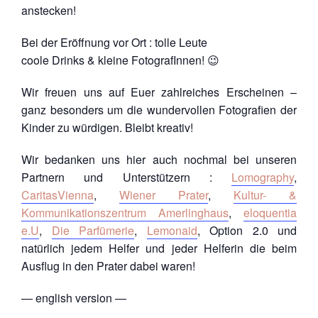
anstecken!
Bei der Eröffnung vor Ort : tolle Leute
coole Drinks & kleine FotografInnen! 😉
Wir freuen uns auf Euer zahlreiches Erscheinen –
ganz besonders um die wundervollen Fotografien der
Kinder zu würdigen. Bleibt kreativ!
Wir bedanken uns hier auch nochmal bei unseren
Partnern und Unterstützern :
Lomography
,
CaritasVienna
,
Wiener Prater
,
Kultur- &
Kommunikationszentrum Amerlinghaus
,
eloquentia
e.U
,
Die Parfümerie
,
Lemonaid
, Option 2.0 und
natürlich jedem Helfer und jeder Helferin die beim
Ausflug in den Prater dabei waren!
— english version —