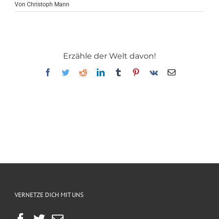
Von
Christoph Mann
Erzähle der Welt davon!
Facebook
Twitter
Reddit
LinkedIn
Tumblr
Pinterest
Vk
E-
Mail
VERNETZE DICH MIT UNS