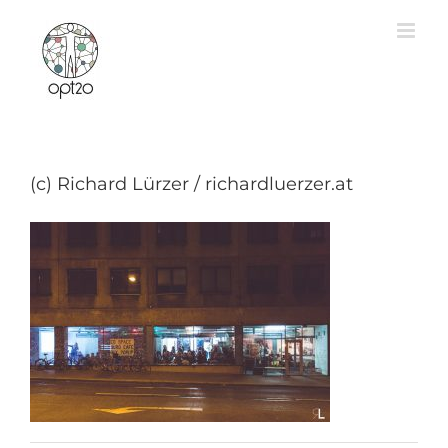
Zum
Inhalt
springen
(c) Richard Lürzer / richardluerzer.at