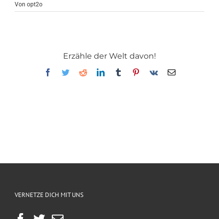
Von
opt2o
Erzähle der Welt davon!
Facebook
Twitter
Reddit
LinkedIn
Tumblr
Pinterest
Vk
E-
Mail
VERNETZE DICH MIT UNS