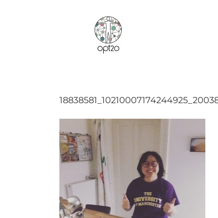
Zum
Inhalt
springen
18838581_10210007174244925_20038