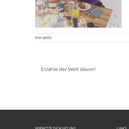
Von
opt2o
Erzähle der Welt davon!
VERNETZE DICH MIT UNS
LINKS