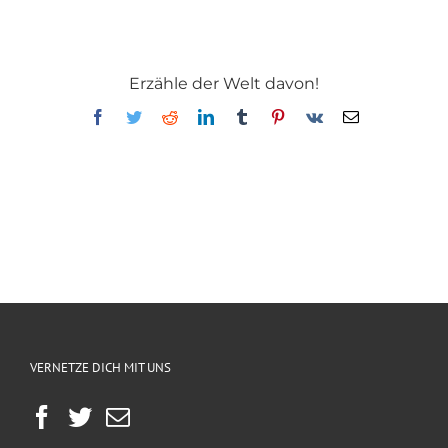
Erzähle der Welt davon!
Facebook
Twitter
Reddit
LinkedIn
Tumblr
Pinterest
Vk
E-
Mail
VERNETZE DICH MIT UNS