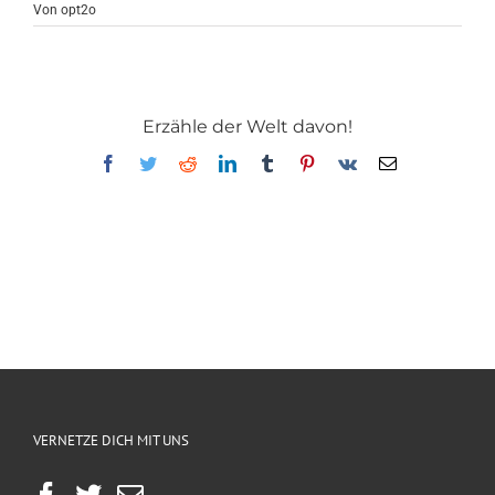
Von
opt2o
Erzähle der Welt davon!
Facebook
Twitter
Reddit
LinkedIn
Tumblr
Pinterest
Vk
E-
Mail
VERNETZE DICH MIT UNS