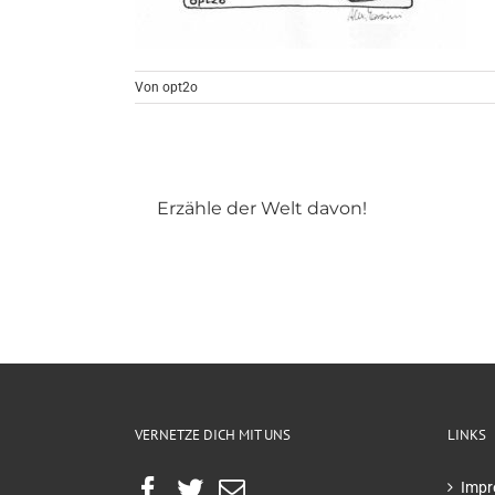
Von
opt2o
Erzähle der Welt davon!
VERNETZE DICH MIT UNS
LINKS
Impr